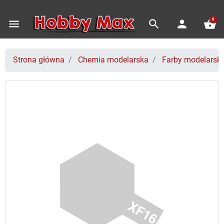
0
menu
search
person
shopping_basket
Strona główna
Chemia modelarska
Farby modelarski