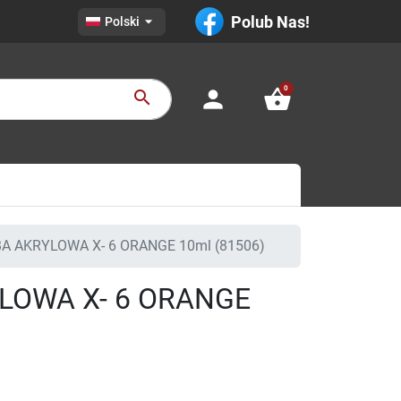

Polub Nas!
Polski
0
person
shopping_basket
search
A AKRYLOWA X- 6 ORANGE 10ml (81506)
LOWA X- 6 ORANGE