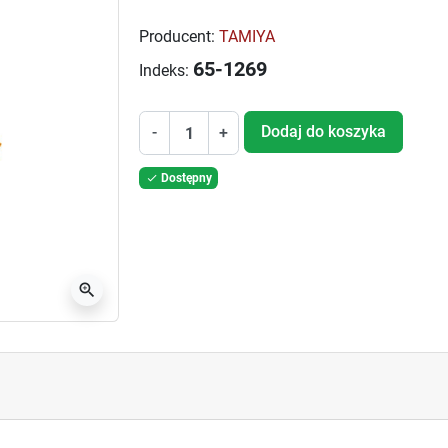
Producent:
TAMIYA
65-1269
Indeks:
Dodaj do koszyka
-
+
Dostępny

zoom_in