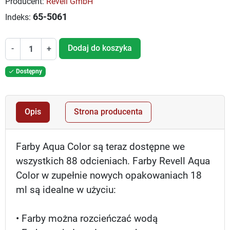
Producent:
Revell GmbH
65-5061
Indeks:
Dodaj do koszyka
-
+
Dostępny

Opis
Strona producenta
Farby Aqua Color są teraz dostępne we
wszystkich 88 odcieniach. Farby Revell Aqua
Color w zupełnie nowych opakowaniach 18
ml są idealne w użyciu:
• Farby można rozcieńczać wodą