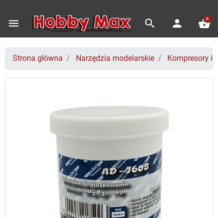
0
menu
search
person
shopping_basket
Strona główna
Narzędzia modelarskie
Kompresory i 