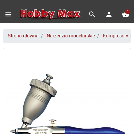
0
menu
search
person
shopping_basket
Strona główna
Narzędzia modelarskie
Kompresory i 