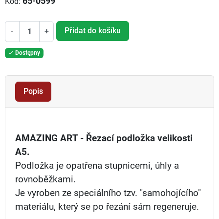
65-0599
Kód:
Přidat do košíku
-
+
Dostępny

Popis
AMAZING ART - Řezací podložka velikosti
A5.
Podložka je opatřena stupnicemi, úhly a
rovnoběžkami.
Je vyroben ze speciálního tzv. "samohojícího"
materiálu, který se po řezání sám regeneruje.