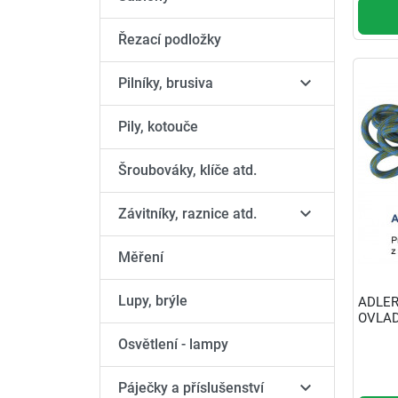
Řezací podložky

Pilníky, brusiva
Pily, kotouče
Šroubováky, klíče atd.

Závitníky, raznice atd.
Měření
Lupy, brýle
ADLER
OVLAD
Osvětlení - lampy

Páječky a příslušenství