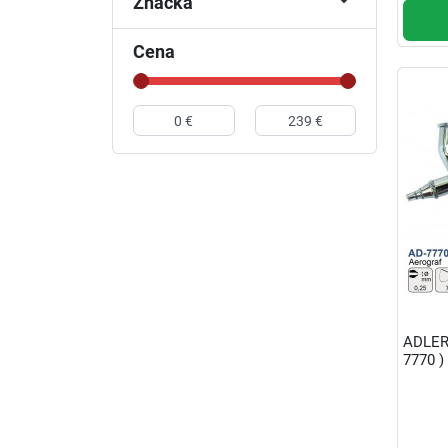

Značka
Cena
ADLER
7770 )