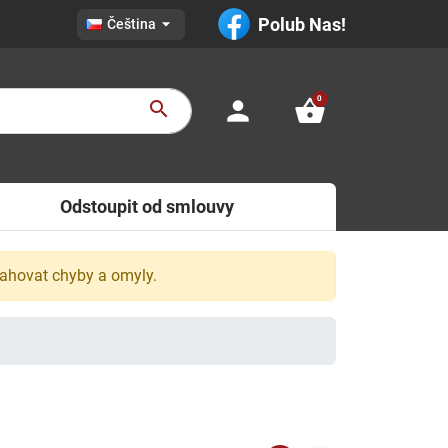

Polub Nas!
Čeština
0
person
shopping_basket
search
Odstoupit od smlouvy
sahovat chyby a omyly.