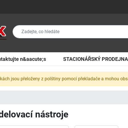
taktujte n&aacute;s
STACIONÁŘSKÝ PRODEJNA
nkách jsou přeloženy z polštiny pomocí překladače a mohou ob
elovací nástroje