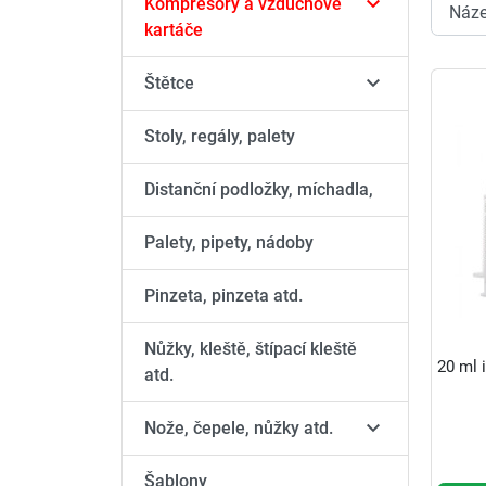

Kompresory a vzduchové
kartáče

Štětce
Stoly, regály, palety
Distanční podložky, míchadla,
Palety, pipety, nádoby
Pinzeta, pinzeta atd.
Nůžky, kleště, štípací kleště
20 ml 
atd.

Nože, čepele, nůžky atd.
Šablony