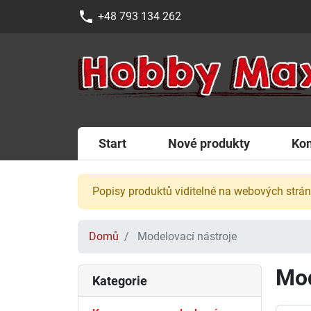
phone
+48 793 134 262
Start
Nové produkty
Kon
Popisy produktů viditelné na webových strá
Domů
Modelovací nástroje
Mod
Kategorie