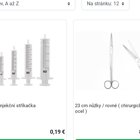
injekční stříkačka
23 cm nůžky / rovné ( chirurgic
ocel )
0,19 €