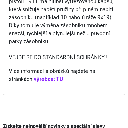
pistoli 1911 má hlubší vyfrézovanou kapsu,
která snižuje napětí pružiny při plném nabití
zásobníku (například 10 nábojů ráže 9x19).
Díky tomu je výměna zásobníku mnohem
snazší, rychlejší a plynulejší než u původní
patky zásobníku.
VEJDE SE DO STANDARDNÍ SCHRÁNKY !
Více informací a obrázků najdete na
stránkách
výrobce: TU
Získejte nejnovější novinky a speciální slevy