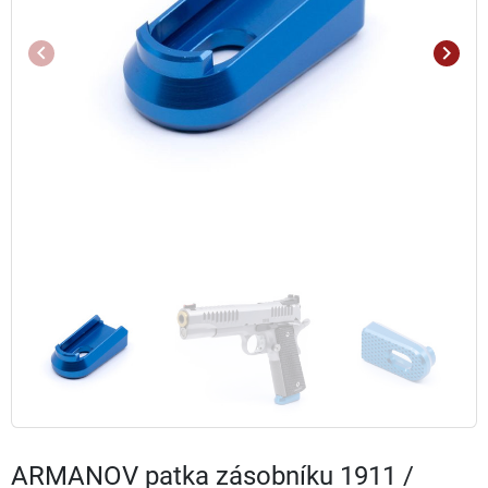
keyboard_arrow_left
keyboard_arrow_right
Předchozí
Další
ARMANOV patka zásobníku 1911 /