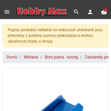
0
menu
search
person
shopping_basket
Popisy produktů viditelné na webových stránkách jsou
přeloženy z polštiny pomocí překladače a mohou
obsahovat chyby a omyly.
Domů
Militaria
Broń palna - tuning
Zásobníky pro 