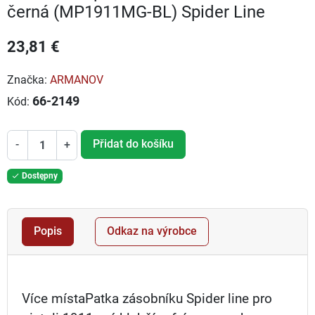
černá (MP1911MG-BL) Spider Line
23,81 €
Značka:
ARMANOV
66-2149
Kód:
Přidat do košíku
-
+
Dostępny

Popis
Odkaz na výrobce
Více místaPatka zásobníku Spider line pro