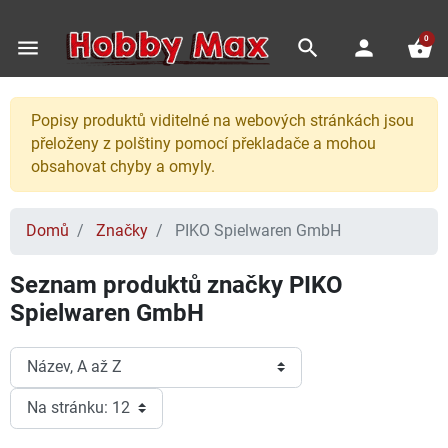
0
menu
search
person
shopping_basket
Popisy produktů viditelné na webových stránkách jsou
přeloženy z polštiny pomocí překladače a mohou
obsahovat chyby a omyly.
Domů
Značky
PIKO Spielwaren GmbH
Seznam produktů značky PIKO
Spielwaren GmbH