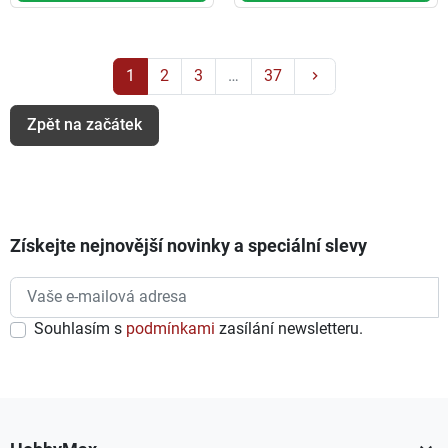
Další
1
2
3
…
37
keyboard_arrow_right
Zpět na začátek
Získejte nejnovější novinky a speciální slevy
Souhlasím s
podmínkami
zasílání newsletteru.