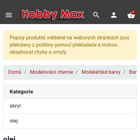
0
menu
search
person
shopping_basket
Popisy produktů viditelné na webových stránkách jsou
přeloženy z polštiny pomocí překladače a mohou
obsahovat chyby a omyly.
Domů
Modelování chemie
Modelářské barvy
Barv
Kategorie
akryl
olej
olej