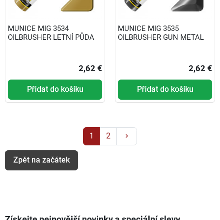
MUNICE MIG 3534
MUNICE MIG 3535
OILBRUSHER LETNÍ PŮDA
OILBRUSHER GUN METAL
2,62 €
2,62 €
Přidat do košíku
Přidat do košíku
Další
1
2
keyboard_arrow_right
Zpět na začátek
Získejte nejnovější novinky a speciální slevy